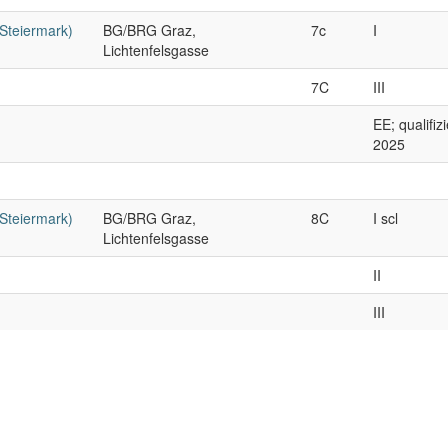
/Steiermark)
BG/BRG Graz,
7c
I
Lichtenfelsgasse
7C
III
EE; qualifi
2025
/Steiermark)
BG/BRG Graz,
8C
I scl
Lichtenfelsgasse
II
III