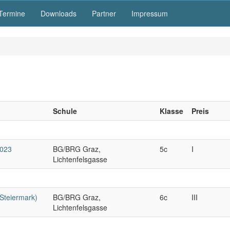
Termine
Downloads
Partner
Impressum
Schule
Klasse
Preis
2023
BG/BRG Graz,
5c
I
Lichtenfelsgasse
/Steiermark)
BG/BRG Graz,
6c
III
Lichtenfelsgasse