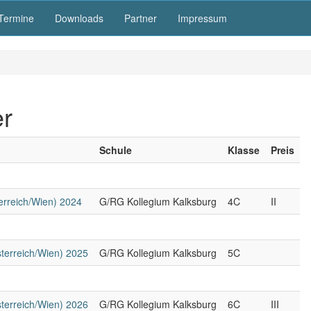
Termine
Downloads
Partner
Impressum
er
Schule
Klasse
Preis
erreich/Wien) 2024
G/RG Kollegium Kalksburg
4C
II
sterreich/Wien) 2025
G/RG Kollegium Kalksburg
5C
sterreich/Wien) 2026
G/RG Kollegium Kalksburg
6C
III