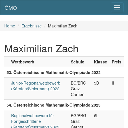
ÖMO
Toggl
naviga
Home
Ergebnisse
Maximilian Zach
Maximilian Zach
Wettbewerb
Schule
Klasse
Preis
53. Österreichische Mathematik-Olympiade 2022
Junior-Regionalwettbewerb
BG/BRG
5B
II
(Kärnten/Steiermark) 2022
Graz
Carneri
54. Österreichische Mathematik-Olympiade 2023
Regionalwettbewerb für
BG/BRG
6b
Fortgeschrittene
Graz
(Kärnten/Steiermark) 2023
Carneri