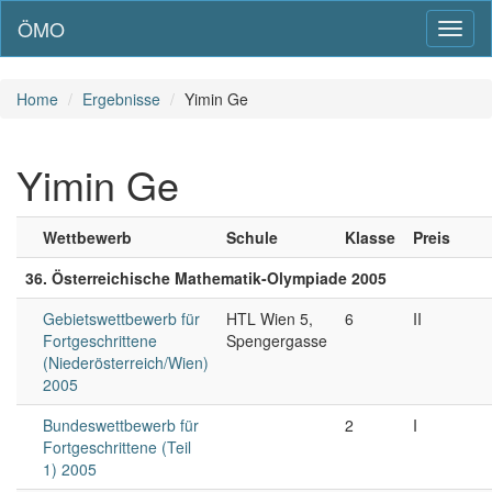
ÖMO
Toggl
naviga
Home
Ergebnisse
Yimin Ge
Yimin Ge
Wettbewerb
Schule
Klasse
Preis
36. Österreichische Mathematik-Olympiade 2005
Gebietswettbewerb für
HTL Wien 5,
6
II
Fortgeschrittene
Spengergasse
(Niederösterreich/Wien)
2005
Bundeswettbewerb für
2
I
Fortgeschrittene (Teil
1) 2005