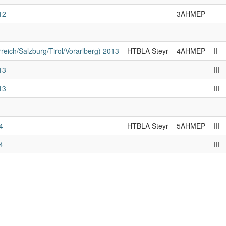
12
3AHMEP
reich/Salzburg/Tirol/Vorarlberg) 2013
HTBLA Steyr
4AHMEP
II
13
III
13
III
4
HTBLA Steyr
5AHMEP
III
4
III