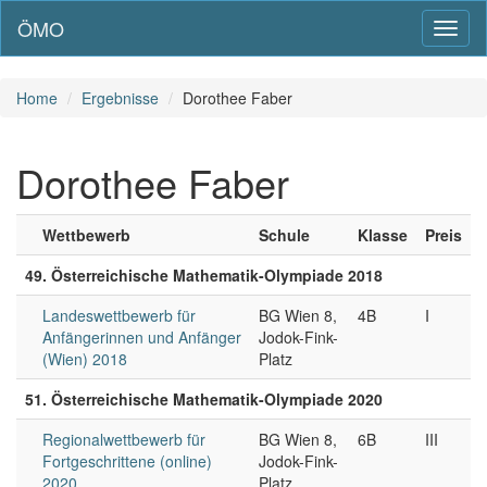
ÖMO
Toggl
naviga
Home
Ergebnisse
Dorothee Faber
Dorothee Faber
Wettbewerb
Schule
Klasse
Preis
49. Österreichische Mathematik-Olympiade 2018
Landeswettbewerb für
BG Wien 8,
4B
I
Anfängerinnen und Anfänger
Jodok-Fink-
(Wien) 2018
Platz
51. Österreichische Mathematik-Olympiade 2020
Regionalwettbewerb für
BG Wien 8,
6B
III
Fortgeschrittene (online)
Jodok-Fink-
2020
Platz