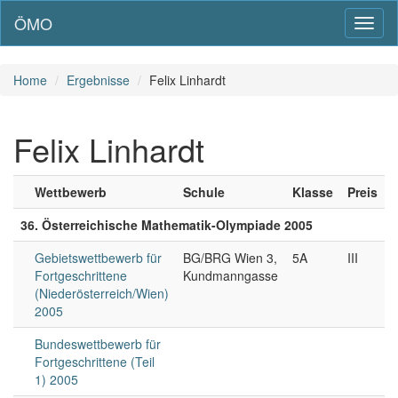
ÖMO
Toggl
naviga
Home
Ergebnisse
Felix Linhardt
Felix Linhardt
Wettbewerb
Schule
Klasse
Preis
36. Österreichische Mathematik-Olympiade 2005
Gebietswettbewerb für
BG/BRG Wien 3,
5A
III
Fortgeschrittene
Kundmanngasse
(Niederösterreich/Wien)
2005
Bundeswettbewerb für
Fortgeschrittene (Teil
1) 2005