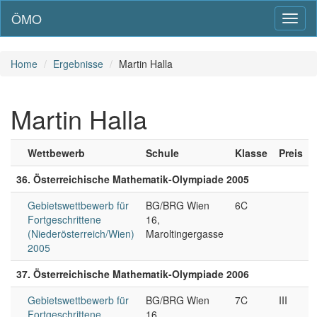
ÖMO
Toggl
naviga
Home
Ergebnisse
Martin Halla
Martin Halla
Wettbewerb
Schule
Klasse
Preis
36. Österreichische Mathematik-Olympiade 2005
Gebietswettbewerb für
BG/BRG Wien
6C
Fortgeschrittene
16,
(Niederösterreich/Wien)
Maroltingergasse
2005
37. Österreichische Mathematik-Olympiade 2006
Gebietswettbewerb für
BG/BRG Wien
7C
III
Fortgeschrittene
16,