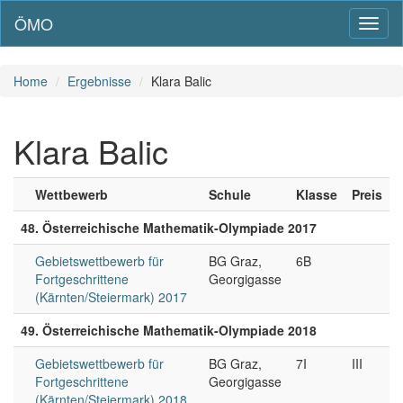
ÖMO
Toggl
naviga
Home
Ergebnisse
Klara Balic
Klara Balic
Wettbewerb
Schule
Klasse
Preis
48. Österreichische Mathematik-Olympiade 2017
Gebietswettbewerb für
BG Graz,
6B
Fortgeschrittene
Georgigasse
(Kärnten/Steiermark) 2017
49. Österreichische Mathematik-Olympiade 2018
Gebietswettbewerb für
BG Graz,
7I
III
Fortgeschrittene
Georgigasse
(Kärnten/Steiermark) 2018