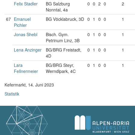
Felix Stadler
BG Salzburg
0
0
2
0
2
Nonntal, 4a
67
Emanuel
BG Vöcklabruck, 3D
0
1
0
0
1
Pichler
Jonas Shebl
Bisch. Gym.
0
1
0
0
1
Petrinum Linz, 3B
Lena Anzinger
BG/BRG Freistadt,
0
1
0
0
1
4D
Lara
BG/BRG Steyr,
0
1
0
0
1
Fellnermeier
Werndlpark, 4C
Kefermarkt, 14. Juni 2023
Statistik