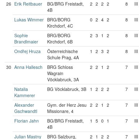
26
Erik Reitbauer
BG/BRG Freistadt,
2
2
2
2
8
III
4B
Lukas Wimmer
BRG/BORG
0
2
4
2
8
III
Kirchdorf, 4C
Sophie
BRG/BORG
2
3
1
2
8
III
Brandlmaier
Kirchdorf, 6B
Ondřej Hruza
Österreichische
1
2
3
2
8
III
Schule Prag, 4A
30
Anna Hallesch
BRG Schloss
2
2
1
2
7
III
Wagrain
Vöcklabruck, 3A
Natalia
BG Vöcklabruck, 3B
1
2
2
2
7
III
Kammerer
Alexander
Gym. der Herz Jesu
2
2
1
2
7
III
Gschwandtl
Missionare, 4
Florian Jahn
BG/BRG Freistadt,
1
5
0
1
7
III
4B
Julian Mastny
BRG Salzburg,
2
1
2
2
7
III