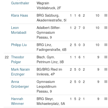
Gutenthaler
Wagrain
Vöcklabruck, 2F
Klara Haas
BRG Salzburg,
1
1
6
2
10
III
Akademiestraße, 5l
Leon
Adalbert-Stifter-
1
2
7
0
10
III
Moriabadi
Gymnasium
Passau, 9
Philipp Liu
BRG Linz,
2
5
0
3
10
III
Fadingerstraße, 6B
22
Theodor
Bisch. Gym.
1
1
6
1
9
III
Polgar
Petrinum Linz, 3B
Mark Narain
BG/BRG Ried im
2
5
0
2
9
III
Enzinger
Innkreis, 4P
Anna
Gymnasium
2
5
0
2
9
III
Grünberger
Leopoldinum
Passau, 9
Hannah
BRG Steyr,
1
5
2
1
9
III
Wimmer
Michaelerplatz, 5A