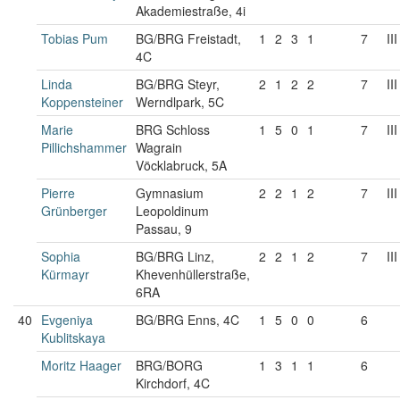
Akademiestraße, 4i
Tobias Pum
BG/BRG Freistadt,
1
2
3
1
7
III
4C
Linda
BG/BRG Steyr,
2
1
2
2
7
III
Koppensteiner
Werndlpark, 5C
Marie
BRG Schloss
1
5
0
1
7
III
Pillichshammer
Wagrain
Vöcklabruck, 5A
Pierre
Gymnasium
2
2
1
2
7
III
Grünberger
Leopoldinum
Passau, 9
Sophia
BG/BRG Linz,
2
2
1
2
7
III
Kürmayr
Khevenhüllerstraße,
6RA
40
Evgeniya
BG/BRG Enns, 4C
1
5
0
0
6
Kublitskaya
Moritz Haager
BRG/BORG
1
3
1
1
6
Kirchdorf, 4C