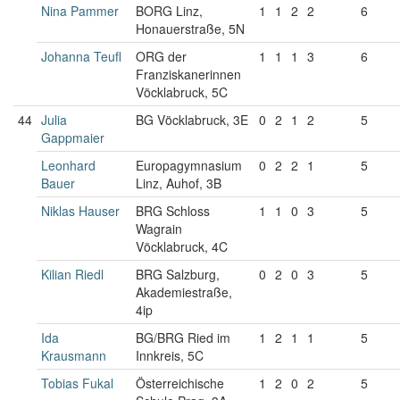
Nina Pammer
BORG Linz,
1
1
2
2
6
Honauerstraße, 5N
Johanna Teufl
ORG der
1
1
1
3
6
Franziskanerinnen
Vöcklabruck, 5C
44
Julia
BG Vöcklabruck, 3E
0
2
1
2
5
Gappmaier
Leonhard
Europagymnasium
0
2
2
1
5
Bauer
Linz, Auhof, 3B
Niklas Hauser
BRG Schloss
1
1
0
3
5
Wagrain
Vöcklabruck, 4C
Kilian Riedl
BRG Salzburg,
0
2
0
3
5
Akademiestraße,
4ip
Ida
BG/BRG Ried im
1
2
1
1
5
Krausmann
Innkreis, 5C
Tobias Fukal
Österreichische
1
2
0
2
5