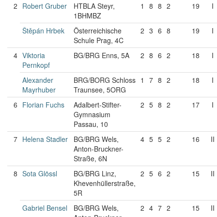
2
Robert Gruber
HTBLA Steyr,
1
8
8
2
19
I
1BHMBZ
Štěpán Hrbek
Österreichische
2
3
6
8
19
I
Schule Prag, 4C
4
Viktoria
BG/BRG Enns, 5A
2
8
6
2
18
I
Pernkopf
Alexander
BRG/BORG Schloss
1
7
8
2
18
I
Mayrhuber
Traunsee, 5ORG
6
Florian Fuchs
Adalbert-Stifter-
2
5
8
2
17
I
Gymnasium
Passau, 10
7
Helena Stadler
BG/BRG Wels,
4
5
5
2
16
II
Anton-Bruckner-
Straße, 6N
8
Sota Glössl
BG/BRG Linz,
2
5
6
2
15
II
Khevenhüllerstraße,
5R
Gabriel Bensel
BG/BRG Wels,
2
4
7
2
15
II