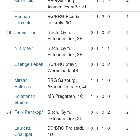
Metin Isik
BRG Salzburg,
1
1
0
2
4
Akademiestraße, 4i
Hannah
BG/BRG Ried im
1
1
2
0
4
Lobmaier
Innkreis, 5C
59
Jonas Hihn
Bisch. Gym.
0
1
0
2
3
Petrinum Linz, 3B
Nils Mayr
Bisch. Gym.
0
1
1
1
3
Petrinum Linz, 3B
Csenge Leben
BG/BRG Steyr,
0
1
0
2
3
Werndlpark, 4B
Mirsad
BRG Salzburg,
1
1
1
0
3
Halilovic
Akademiestraße, 4i
Konstantin
MS Pregarten, 4C
1
2
0
0
3
Stadler
64
Felix Pernkopf
Bisch. Gym.
0
0
0
2
2
Petrinum Linz, 3B
Laurenz
BG/BRG Freistadt,
0
1
1
0
2
Chalupar
4D