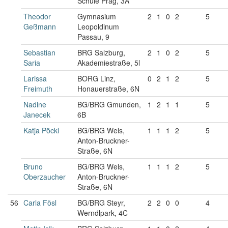
Schule Prag, 3A
Theodor
Gymnasium
2
1
0
2
5
Geßmann
Leopoldinum
Passau, 9
Sebastian
BRG Salzburg,
2
1
0
2
5
Saria
Akademiestraße, 5l
Larissa
BORG Linz,
0
2
1
2
5
Freimuth
Honauerstraße, 6N
Nadine
BG/BRG Gmunden,
1
2
1
1
5
Janecek
6B
Katja Pöckl
BG/BRG Wels,
1
1
1
2
5
Anton-Bruckner-
Straße, 6N
Bruno
BG/BRG Wels,
1
1
1
2
5
Oberzaucher
Anton-Bruckner-
Straße, 6N
56
Carla Fösl
BG/BRG Steyr,
2
2
0
0
4
Werndlpark, 4C