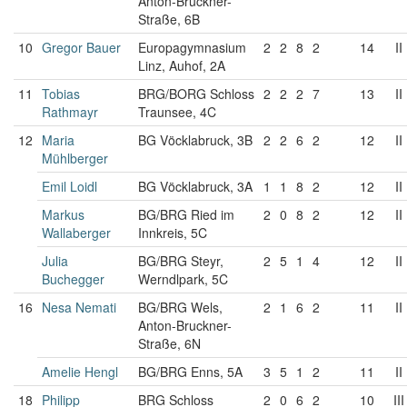
Anton-Bruckner-
Straße, 6B
10
Gregor Bauer
Europagymnasium
2
2
8
2
14
II
Linz, Auhof, 2A
11
Tobias
BRG/BORG Schloss
2
2
2
7
13
II
Rathmayr
Traunsee, 4C
12
Maria
BG Vöcklabruck, 3B
2
2
6
2
12
II
Mühlberger
Emil Loidl
BG Vöcklabruck, 3A
1
1
8
2
12
II
Markus
BG/BRG Ried im
2
0
8
2
12
II
Wallaberger
Innkreis, 5C
Julia
BG/BRG Steyr,
2
5
1
4
12
II
Buchegger
Werndlpark, 5C
16
Nesa Nemati
BG/BRG Wels,
2
1
6
2
11
II
Anton-Bruckner-
Straße, 6N
Amelie Hengl
BG/BRG Enns, 5A
3
5
1
2
11
II
18
Philipp
BRG Schloss
2
0
6
2
10
III