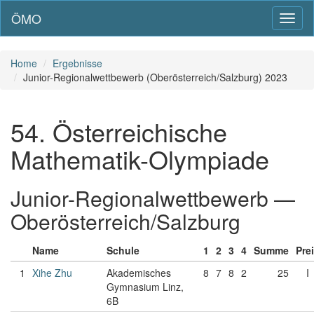
ÖMO
Toggl
naviga
Home
Ergebnisse
Junior-Regionalwettbewerb (Oberösterreich/Salzburg) 2023
54. Österreichische
Mathematik-Olympiade
Junior-Regionalwettbewerb —
Oberösterreich/Salzburg
Name
Schule
1
2
3
4
Summe
Pre
1
Xihe Zhu
Akademisches
8
7
8
2
25
I
Gymnasium Linz,
6B