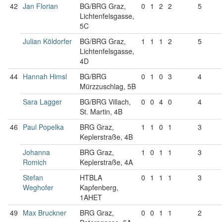
42
Jan Florian
BG/BRG Graz,
0
1
2
2
5
Lichtenfelsgasse,
5C
Julian Köldorfer
BG/BRG Graz,
1
1
1
2
5
Lichtenfelsgasse,
4D
44
Hannah Himsl
BG/BRG
0
1
0
3
4
Mürzzuschlag, 5B
Sara Lagger
BG/BRG Villach,
0
0
4
0
4
St. Martin, 4B
46
Paul Popelka
BRG Graz,
1
1
0
1
3
Keplerstraße, 4B
Johanna
BRG Graz,
1
0
1
1
3
Romich
Keplerstraße, 4A
Stefan
HTBLA
0
1
1
1
3
Weghofer
Kapfenberg,
1AHET
49
Max Bruckner
BRG Graz,
0
0
1
1
2