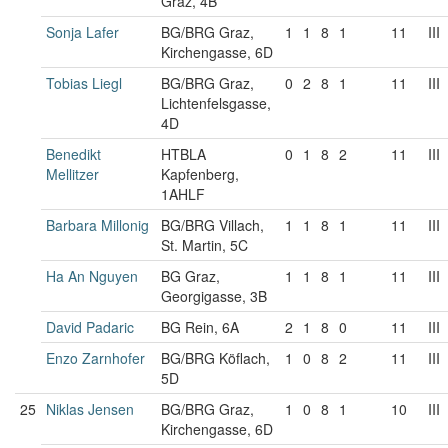
Graz, 4B
Sonja Lafer
BG/BRG Graz,
1
1
8
1
11
III
Kirchengasse, 6D
Tobias Liegl
BG/BRG Graz,
0
2
8
1
11
III
Lichtenfelsgasse,
4D
Benedikt
HTBLA
0
1
8
2
11
III
Mellitzer
Kapfenberg,
1AHLF
Barbara Millonig
BG/BRG Villach,
1
1
8
1
11
III
St. Martin, 5C
Ha An Nguyen
BG Graz,
1
1
8
1
11
III
Georgigasse, 3B
David Padaric
BG Rein, 6A
2
1
8
0
11
III
Enzo Zarnhofer
BG/BRG Köflach,
1
0
8
2
11
III
5D
25
Niklas Jensen
BG/BRG Graz,
1
0
8
1
10
III
Kirchengasse, 6D