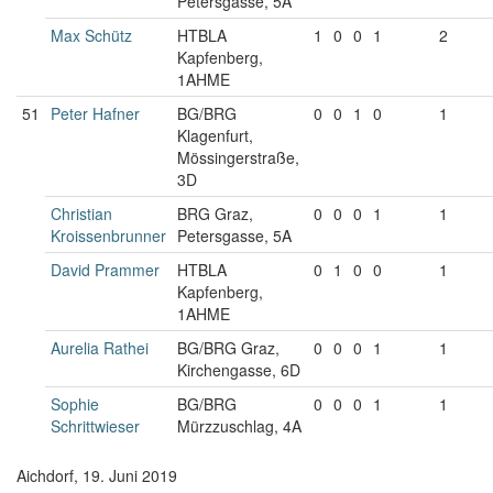
Petersgasse, 5A
Max Schütz
HTBLA
1
0
0
1
2
Kapfenberg,
1AHME
51
Peter Hafner
BG/BRG
0
0
1
0
1
Klagenfurt,
Mössingerstraße,
3D
Christian
BRG Graz,
0
0
0
1
1
Kroissenbrunner
Petersgasse, 5A
David Prammer
HTBLA
0
1
0
0
1
Kapfenberg,
1AHME
Aurelia Rathei
BG/BRG Graz,
0
0
0
1
1
Kirchengasse, 6D
Sophie
BG/BRG
0
0
0
1
1
Schrittwieser
Mürzzuschlag, 4A
Aichdorf, 19. Juni 2019