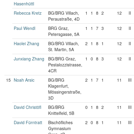
Hasenhüttl
Rebecca Kretz
BG/BRG Villach,
1
1
8
2
12
II
Peraustraße, 4D
Paul Wendl
BRG Graz,
1
1
7
3
12
II
Petersgasse, 5A
Haolei Zhang
BG/BRG Villach,
2
1
8
1
12
II
St. Martin, 5A
Junxiang Zhang
BG/BRG Graz,
1
0
8
3
12
II
Pestalozzistrasse,
4CR
15
Noah Arsic
BG/BRG
2
1
7
1
11
III
Klagenfurt,
Mössingerstraße,
3D
David Christöfl
BG/BRG
0
1
8
2
11
III
Knittelfeld, 5B
David Fürntratt
Bischöfliches
2
0
8
1
11
III
Gymnasium