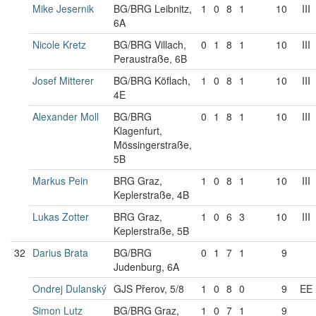
Mike Jesernik
BG/BRG Leibnitz,
1
0
8
1
10
III
6A
Nicole Kretz
BG/BRG Villach,
0
1
8
1
10
III
Peraustraße, 6B
Josef Mitterer
BG/BRG Köflach,
1
0
8
1
10
III
4E
Alexander Moll
BG/BRG
0
1
8
1
10
III
Klagenfurt,
Mössingerstraße,
5B
Markus Pein
BRG Graz,
1
0
8
1
10
III
Keplerstraße, 4B
Lukas Zotter
BRG Graz,
1
0
6
3
10
III
Keplerstraße, 5B
32
Darius Brata
BG/BRG
0
1
7
1
9
Judenburg, 6A
Ondrej Dulanský
GJS Přerov, 5/8
1
0
8
0
9
EE
Simon Lutz
BG/BRG Graz,
1
0
7
1
9