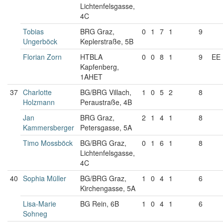
Lichtenfelsgasse,
4C
Tobias
BRG Graz,
0
1
7
1
9
Ungerböck
Keplerstraße, 5B
Florian Zorn
HTBLA
0
0
8
1
9
EE
Kapfenberg,
1AHET
37
Charlotte
BG/BRG Villach,
1
0
5
2
8
Holzmann
Peraustraße, 4B
Jan
BRG Graz,
2
1
4
1
8
Kammersberger
Petersgasse, 5A
Timo Mossböck
BG/BRG Graz,
0
1
6
1
8
Lichtenfelsgasse,
4C
40
Sophia Müller
BG/BRG Graz,
1
0
4
1
6
Kirchengasse, 5A
Lisa-Marie
BG Rein, 6B
1
0
4
1
6
Sohneg