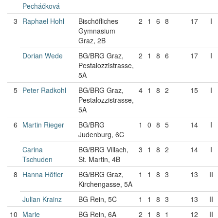
Pecháčková
3
Raphael Hohl
Bischöfliches
2
1
6
8
17
I
Gymnasium
Graz, 2B
Dorian Wede
BG/BRG Graz,
2
1
8
6
17
I
Pestalozzistrasse,
5A
5
Peter Radkohl
BG/BRG Graz,
4
1
8
2
15
I
Pestalozzistrasse,
5A
6
Martin Rieger
BG/BRG
1
0
8
5
14
I
Judenburg, 6C
Carina
BG/BRG Villach,
3
1
8
2
14
I
Tschuden
St. Martin, 4B
8
Hanna Höfler
BG/BRG Graz,
1
1
8
3
13
II
Kirchengasse, 5A
Julian Krainz
BG Rein, 5C
1
1
8
3
13
II
10
Marie
BG Rein, 6A
2
1
8
1
12
II