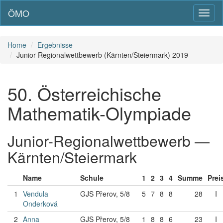
ÖMO
Toggl
naviga
Home
Ergebnisse
Junior-Regionalwettbewerb (Kärnten/Steiermark) 2019
50. Österreichische
Mathematik-Olympiade
Junior-Regionalwettbewerb —
Kärnten/Steiermark
Name
Schule
1
2
3
4
Summe
Prei
1
Vendula
GJS Přerov, 5/8
5
7
8
8
28
I
Onderková
2
Anna
GJS Přerov, 5/8
1
8
8
6
23
I