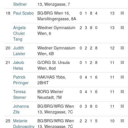
Stellner
13, Wenzgasse, 7
18
Paul Szabo
BG/BRG Wien 16,
0
1
8
4
13
III
Maroltingergasse, 8A
Angela
Wiedner Gymnasium
2
3
8
0
13
III
Chulei
Wien, 6
Tang
20
Judith
Wiedner Gymnasium
0
2
2
8
12
III
Laister
Wien, 6B
21
Jakob
G/ORG St. Ursula
0
1
2
8
11
III
Heiss
Wien, 8od
Patrick
HAK/HAS Ybbs,
0
4
1
6
11
III
Pirringer
2BHIT
Teresa
BORG Wiener
0
4
1
6
11
III
Steiner
Neustadt, 7M
Johanna
BG/BRG/WRG Wien
0
3
8
0
11
III
Zils
13, Wenzgasse, 7C
25
Melanie
BG/BRG/WRG Wien
2
2
1
5
10
III
Dobrowolny
13, Wenzgasse, 7C