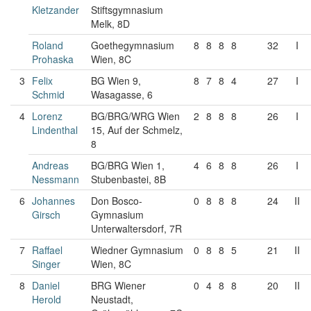
Kletzander
Stiftsgymnasium
Melk, 8D
Roland
Goethegymnasium
8
8
8
8
32
I
Prohaska
Wien, 8C
3
Felix
BG Wien 9,
8
7
8
4
27
I
Schmid
Wasagasse, 6
4
Lorenz
BG/BRG/WRG Wien
2
8
8
8
26
I
Lindenthal
15, Auf der Schmelz,
8
Andreas
BG/BRG Wien 1,
4
6
8
8
26
I
Nessmann
Stubenbastei, 8B
6
Johannes
Don Bosco-
0
8
8
8
24
II
Girsch
Gymnasium
Unterwaltersdorf, 7R
7
Raffael
Wiedner Gymnasium
0
8
8
5
21
II
Singer
Wien, 8C
8
Daniel
BRG Wiener
0
4
8
8
20
II
Herold
Neustadt,