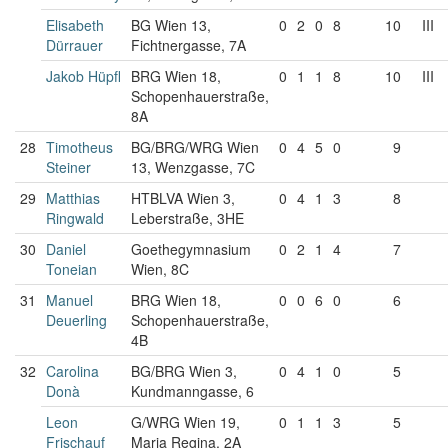
Elisabeth
BG Wien 13,
0
2
0
8
10
III
Dürrauer
Fichtnergasse, 7A
Jakob Hüpfl
BRG Wien 18,
0
1
1
8
10
III
Schopenhauerstraße,
8A
28
Timotheus
BG/BRG/WRG Wien
0
4
5
0
9
Steiner
13, Wenzgasse, 7C
29
Matthias
HTBLVA Wien 3,
0
4
1
3
8
Ringwald
Leberstraße, 3HE
30
Daniel
Goethegymnasium
0
2
1
4
7
Toneian
Wien, 8C
31
Manuel
BRG Wien 18,
0
0
6
0
6
Deuerling
Schopenhauerstraße,
4B
32
Carolina
BG/BRG Wien 3,
0
4
1
0
5
Donà
Kundmanngasse, 6
Leon
G/WRG Wien 19,
0
1
1
3
5
Frischauf
Maria Regina, 2A