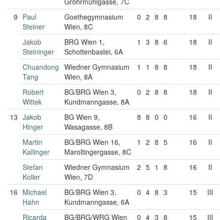
Gröhrmühlgasse, 7C
9
Paul
Goethegymnasium
0
2
8
8
18
II
Steiner
Wien, 8C
Jakob
BRG Wien 1,
1
3
8
6
18
II
Steininger
Schottenbastei, 6A
Chuandong
Wiedner Gymnasium
1
1
8
8
18
II
Tang
Wien, 8A
Robert
BG/BRG Wien 3,
0
2
8
8
18
II
Wittek
Kundmanngasse, 8A
13
Jakob
BG Wien 9,
8
8
0
0
16
II
Hinger
Wasagasse, 8B
Martin
BG/BRG Wien 16,
1
2
8
5
16
II
Kallinger
Maroltingergasse, 8C
Stefan
Wiedner Gymnasium
2
5
1
8
16
II
Koller
Wien, 7D
16
Michael
BG/BRG Wien 3,
0
4
8
3
15
III
Hahn
Kundmanngasse, 6A
Ricarda
BG/BRG/WRG Wien
0
4
3
8
15
III