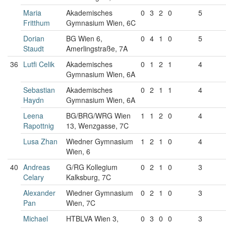
Maria
Akademisches
0
3
2
0
5
Fritthum
Gymnasium Wien, 6C
Dorian
BG Wien 6,
0
4
1
0
5
Staudt
Amerlingstraße, 7A
36
Lutfi Celik
Akademisches
0
1
2
1
4
Gymnasium Wien, 6A
Sebastian
Akademisches
0
2
1
1
4
Haydn
Gymnasium Wien, 6A
Leena
BG/BRG/WRG Wien
1
1
2
0
4
Rapottnig
13, Wenzgasse, 7C
Lusa Zhan
Wiedner Gymnasium
1
2
1
0
4
Wien, 6
40
Andreas
G/RG Kollegium
0
2
1
0
3
Celary
Kalksburg, 7C
Alexander
Wiedner Gymnasium
0
2
1
0
3
Pan
Wien, 7C
Michael
HTBLVA Wien 3,
0
3
0
0
3