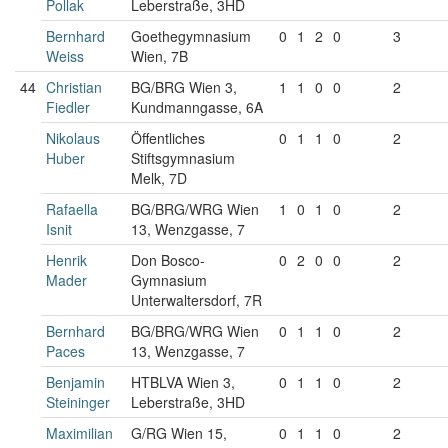
Pollak
Leberstraße, 3HD
Bernhard
Goethegymnasium
0
1
2
0
3
Weiss
Wien, 7B
44
Christian
BG/BRG Wien 3,
1
1
0
0
2
Fiedler
Kundmanngasse, 6A
Nikolaus
Öffentliches
0
1
1
0
2
Huber
Stiftsgymnasium
Melk, 7D
Rafaella
BG/BRG/WRG Wien
1
0
1
0
2
Isnit
13, Wenzgasse, 7
Henrik
Don Bosco-
0
2
0
0
2
Mader
Gymnasium
Unterwaltersdorf, 7R
Bernhard
BG/BRG/WRG Wien
0
1
1
0
2
Paces
13, Wenzgasse, 7
Benjamin
HTBLVA Wien 3,
0
1
1
0
2
Steininger
Leberstraße, 3HD
Maximilian
G/RG Wien 15,
0
1
1
0
2