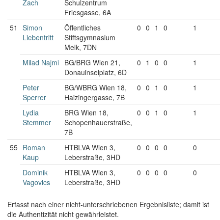
Zach
Schulzentrum
Friesgasse, 6A
51
Simon
Öffentliches
0
0
1
0
1
Liebentritt
Stiftsgymnasium
Melk, 7DN
Milad Najmi
BG/BRG Wien 21,
0
1
0
0
1
Donauinselplatz, 6D
Peter
BG/WBRG Wien 18,
0
0
1
0
1
Sperrer
Haizingergasse, 7B
Lydia
BRG Wien 18,
0
0
1
0
1
Stemmer
Schopenhauerstraße,
7B
55
Roman
HTBLVA Wien 3,
0
0
0
0
0
Kaup
Leberstraße, 3HD
Dominik
HTBLVA Wien 3,
0
0
0
0
0
Vagovics
Leberstraße, 3HD
Erfasst nach einer nicht-unterschriebenen Ergebnisliste; damit ist
die Authentizität nicht gewährleistet.