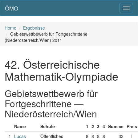
ÖMO
Toggl
naviga
Home
Ergebnisse
Gebietswettbewerb für Fortgeschrittene
(Niederösterreich/Wien) 2011
42. Österreichische
Mathematik-Olympiade
Gebietswettbewerb für
Fortgeschrittene —
Niederösterreich/Wien
Name
Schule
1
2
3
4
Summe
Preis
1
Lucas
Öffentliches
8
8
8
8
32
I