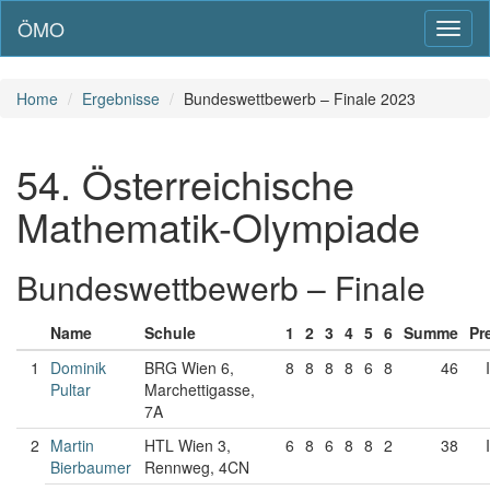
ÖMO
Toggl
naviga
Home
Ergebnisse
Bundeswettbewerb – Finale 2023
54. Österreichische
Mathematik-Olympiade
Bundeswettbewerb – Finale
Name
Schule
1
2
3
4
5
6
Summe
Pr
1
Dominik
BRG Wien 6,
8
8
8
8
6
8
46
I
Pultar
Marchettigasse,
7A
2
Martin
HTL Wien 3,
6
8
6
8
8
2
38
I
Bierbaumer
Rennweg, 4CN