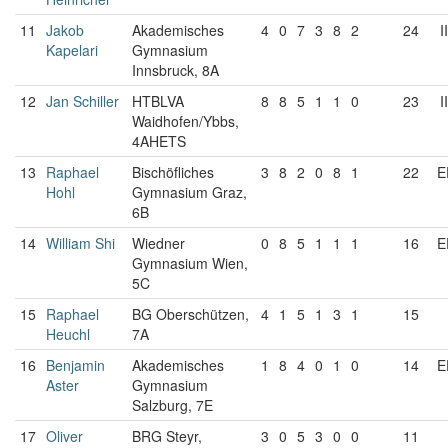
11
Jakob
Akademisches
4
0
7
3
8
2
24
II
Kapelari
Gymnasium
Innsbruck, 8A
12
Jan Schiller
HTBLVA
8
8
5
1
1
0
23
II
Waidhofen/Ybbs,
4AHETS
13
Raphael
Bischöfliches
3
8
2
0
8
1
22
E
Hohl
Gymnasium Graz,
6B
14
William Shi
Wiedner
0
8
5
1
1
1
16
E
Gymnasium Wien,
5C
15
Raphael
BG Oberschützen,
4
1
5
1
3
1
15
Heuchl
7A
16
Benjamin
Akademisches
1
8
4
0
1
0
14
E
Aster
Gymnasium
Salzburg, 7E
17
Oliver
BRG Steyr,
3
0
5
3
0
0
11