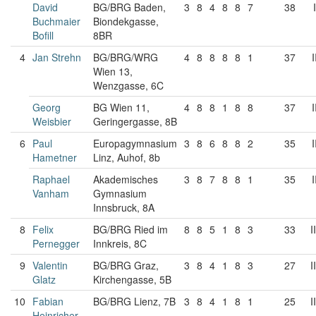
David
BG/BRG Baden,
3
8
4
8
8
7
38
I
Buchmaier
Biondekgasse,
Bofill
8BR
4
Jan Strehn
BG/BRG/WRG
4
8
8
8
8
1
37
I
Wien 13,
Wenzgasse, 6C
Georg
BG Wien 11,
4
8
8
1
8
8
37
I
Weisbier
Geringergasse, 8B
6
Paul
Europagymnasium
3
8
6
8
8
2
35
I
Hametner
Linz, Auhof, 8b
Raphael
Akademisches
3
8
7
8
8
1
35
I
Vanham
Gymnasium
Innsbruck, 8A
8
Felix
BG/BRG Ried im
8
8
5
1
8
3
33
II
Pernegger
Innkreis, 8C
9
Valentin
BG/BRG Graz,
3
8
4
1
8
3
27
II
Glatz
Kirchengasse, 5B
10
Fabian
BG/BRG Lienz, 7B
3
8
4
1
8
1
25
II
Heinricher