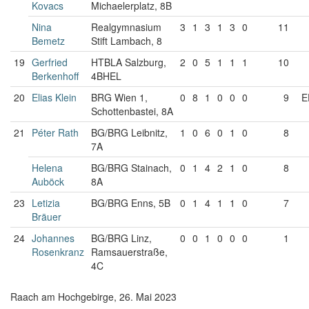
Kovacs
Michaelerplatz, 8B
Nina
Realgymnasium
3
1
3
1
3
0
11
Bemetz
Stift Lambach, 8
19
Gerfried
HTBLA Salzburg,
2
0
5
1
1
1
10
Berkenhoff
4BHEL
20
Elias Klein
BRG Wien 1,
0
8
1
0
0
0
9
E
Schottenbastei, 8A
21
Péter Rath
BG/BRG Leibnitz,
1
0
6
0
1
0
8
7A
Helena
BG/BRG Stainach,
0
1
4
2
1
0
8
Auböck
8A
23
Letizia
BG/BRG Enns, 5B
0
1
4
1
1
0
7
Bräuer
24
Johannes
BG/BRG Linz,
0
0
1
0
0
0
1
Rosenkranz
Ramsauerstraße,
4C
Raach am Hochgebirge, 26. Mai 2023